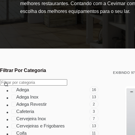
melhores restaurantes. Contando com a Cevimar como
escolha dos melhores equipamentos para o seu lar.
Filtrar Por Categoria
EXIBINDO 9
Adega
16
Adega Inox
13
Adega Revestir
2
Cafeteria
3
Cervejeira Inox
7
Cervejeiras e Frigobares
13
Coifa
11