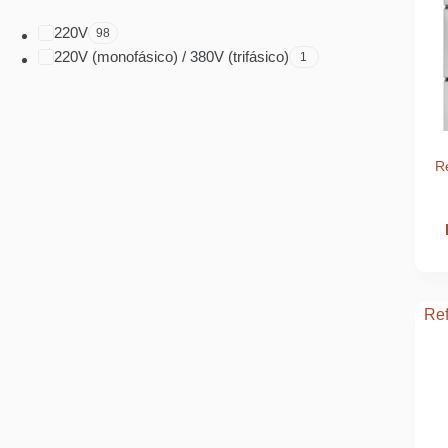
220V
98
220V (monofásico) / 380V (trifásico)
1
R