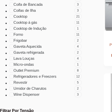
Coifa de Bancada
3
Coifas de Ilha
3
Cooktop
21
Cooktop á gás
11
Cooktop de Indução
1
Forno
11
Frigobar
2
P
Gaveta Aquecida
4
Gaveta refrigerada
2
Lava Louças
4
Micro-ondas
1
Outlet Premium
8
Refrigeradores e Freezers
12
Revestir
5
Umidor de Charutos
2
Wine Dispenser
3
Filtrar Por Tensão