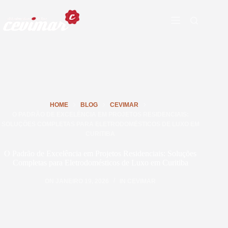
HOME
BLOG
CEVIMAR
O PADRÃO DE EXCELÊNCIA EM PROJETOS RESIDENCIAIS:
SOLUÇÕES COMPLETAS PARA ELETRODOMÉSTICOS DE LUXO EM
CURITIBA
O Padrão de Excelência em Projetos Residenciais: Soluções
Completas para Eletrodomésticos de Luxo em Curitiba
ON
JANEIRO 19, 2026
IN
CEVIMAR