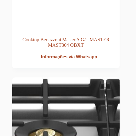
Cooktop Bertazzoni Master A Gás MASTER
MAST304 QBXT
Informações via Whatsapp