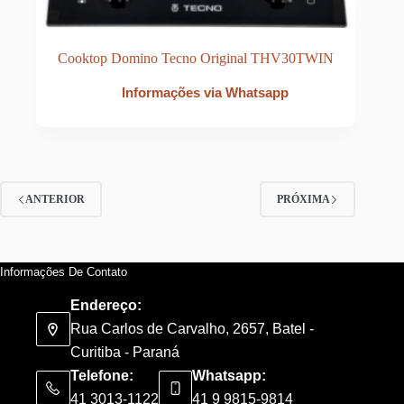
Cooktop Domino Tecno Original THV30TWIN
Informações via Whatsapp
ANTERIOR
PRÓXIMA
Informações De Contato
Endereço:
Rua Carlos de Carvalho, 2657, Batel -
Curitiba - Paraná
Telefone:
Whatsapp:
41 3013-1122
41 9 9815-9814