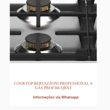
COOKTOP BERTAZZONI PROFESSIONAL A
GÁS PROF366 QBXT
Informações via Whatsapp