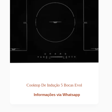
Cooktop De Indução 5 Bocas Evol
Informações via Whatsapp