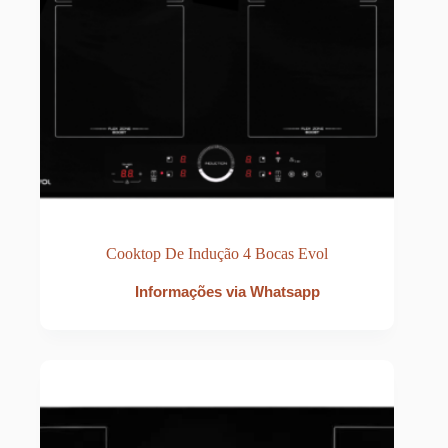
Cooktop De Indução 4 Bocas Evol
Informações via Whatsapp