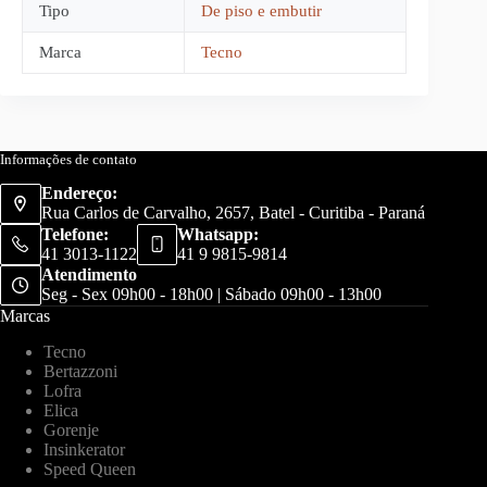
Tipo
De piso e embutir
Marca
Tecno
Informações de contato
Endereço:
Rua Carlos de Carvalho, 2657, Batel - Curitiba - Paraná
Telefone:
Whatsapp:
41 3013-1122
41 9 9815-9814
Atendimento
Seg - Sex 09h00 - 18h00 | Sábado 09h00 - 13h00
Marcas
Tecno
Bertazzoni
Lofra
Elica
Gorenje
Insinkerator
Speed Queen