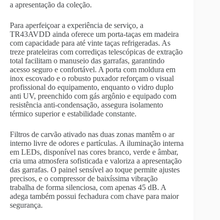
a apresentação da coleção.
Para aperfeiçoar a experiência de serviço, a
TR43AVDD ainda oferece um porta-taças em madeira
com capacidade para até vinte taças refrigeradas. As
treze prateleiras com corrediças telescópicas de extração
total facilitam o manuseio das garrafas, garantindo
acesso seguro e confortável. A porta com moldura em
inox escovado e o robusto puxador reforçam o visual
profissional do equipamento, enquanto o vidro duplo
anti UV, preenchido com gás argônio e equipado com
resistência anti-condensação, assegura isolamento
térmico superior e estabilidade constante.
Filtros de carvão ativado nas duas zonas mantêm o ar
interno livre de odores e partículas. A iluminação interna
em LEDs, disponível nas cores branco, verde e âmbar,
cria uma atmosfera sofisticada e valoriza a apresentação
das garrafas. O painel sensível ao toque permite ajustes
precisos, e o compressor de baixíssima vibração
trabalha de forma silenciosa, com apenas 45 dB. A
adega também possui fechadura com chave para maior
segurança.