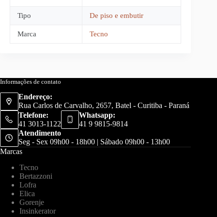
Tipo
De piso e embutir
Marca
Tecno
Informações de contato
Endereço:
Rua Carlos de Carvalho, 2657, Batel - Curitiba - Paraná
Telefone:
Whatsapp:
41 3013-1122
41 9 9815-9814
Atendimento
Seg - Sex 09h00 - 18h00 | Sábado 09h00 - 13h00
Marcas
Tecno
Bertazzoni
Lofra
Elica
Gorenje
Insinkerator