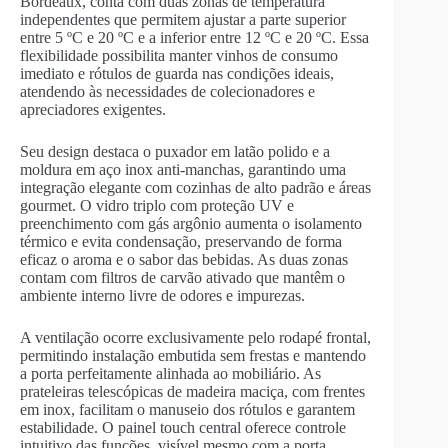
Bordeaux, conta com duas zonas de temperatura
independentes que permitem ajustar a parte superior
entre 5 ºC e 20 ºC e a inferior entre 12 ºC e 20 ºC. Essa
flexibilidade possibilita manter vinhos de consumo
imediato e rótulos de guarda nas condições ideais,
atendendo às necessidades de colecionadores e
apreciadores exigentes.
Seu design destaca o puxador em latão polido e a
moldura em aço inox anti-manchas, garantindo uma
integração elegante com cozinhas de alto padrão e áreas
gourmet. O vidro triplo com proteção UV e
preenchimento com gás argônio aumenta o isolamento
térmico e evita condensação, preservando de forma
eficaz o aroma e o sabor das bebidas. As duas zonas
contam com filtros de carvão ativado que mantêm o
ambiente interno livre de odores e impurezas.
A ventilação ocorre exclusivamente pelo rodapé frontal,
permitindo instalação embutida sem frestas e mantendo
a porta perfeitamente alinhada ao mobiliário. As
prateleiras telescópicas de madeira maciça, com frentes
em inox, facilitam o manuseio dos rótulos e garantem
estabilidade. O painel touch central oferece controle
intuitivo das funções, visível mesmo com a porta