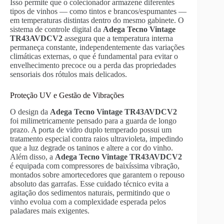
Isso permite que o colecionador armazene diferentes
tipos de vinhos — como tintos e brancos/espumantes —
em temperaturas distintas dentro do mesmo gabinete. O
sistema de controle digital da
Adega Tecno Vintage
TR43AVDCV2
assegura que a temperatura interna
permaneça constante, independentemente das variações
climáticas externas, o que é fundamental para evitar o
envelhecimento precoce ou a perda das propriedades
sensoriais dos rótulos mais delicados.
Proteção UV e Gestão de Vibrações
O design da
Adega Tecno Vintage TR43AVDCV2
foi milimetricamente pensado para a guarda de longo
prazo. A porta de vidro duplo temperado possui um
tratamento especial contra raios ultravioleta, impedindo
que a luz degrade os taninos e altere a cor do vinho.
Além disso, a
Adega Tecno Vintage TR43AVDCV2
é equipada com compressores de baixíssima vibração,
montados sobre amortecedores que garantem o repouso
absoluto das garrafas. Esse cuidado técnico evita a
agitação dos sedimentos naturais, permitindo que o
vinho evolua com a complexidade esperada pelos
paladares mais exigentes.