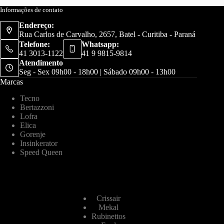
Informações de contato
Endereço:
Rua Carlos de Carvalho, 2657, Batel - Curitiba - Paraná
Telefone:
Whatsapp:
41 3013-1122
41 9 9815-9814
Atendimento
Seg - Sex 09h00 - 18h00 | Sábado 09h00 - 13h00
Marcas
Tecno
Bertazzoni
Lofra
Elica
Gorenje
Insinkerator
Speed Queen
Crissair
Mekal
Rubinettos