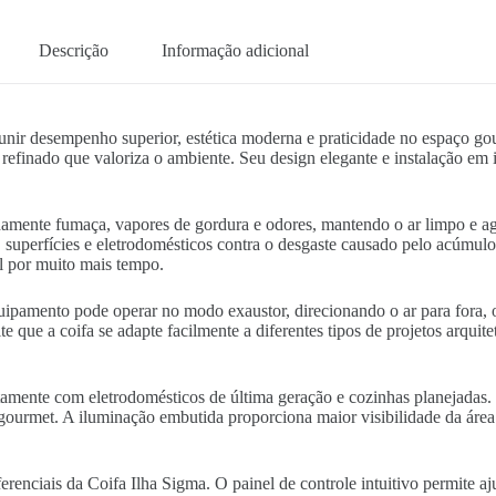
Descrição
Informação adicional
unir desempenho superior, estética moderna e praticidade no espaço go
 refinado que valoriza o ambiente. Seu design elegante e instalação em 
damente fumaça, vapores de gordura e odores, mantendo o ar limpo e agr
, superfícies e eletrodomésticos contra o desgaste causado pelo acúmul
l por muito mais tempo.
ipamento pode operar no modo exaustor, direcionando o ar para fora, 
te que a coifa se adapte facilmente a diferentes tipos de projetos arqui
ente com eletrodomésticos de última geração e cozinhas planejadas. 
gourmet. A iluminação embutida proporciona maior visibilidade da área
enciais da Coifa Ilha Sigma. O painel de controle intuitivo permite aj