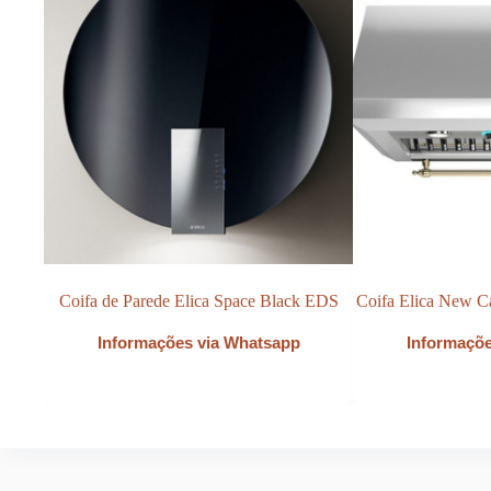
Coifa de Parede Elica Space Black EDS
Coifa Elica New Ca
Informações via Whatsapp
Informaçõ