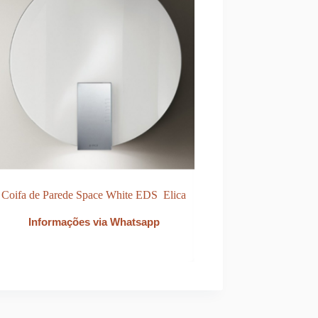
Coifa de Parede Space White EDS Elica
Coifa de Ilha Elica V
Informações via Whatsapp
Informações via 