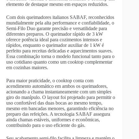
elemento de destaque mesmo em espaços reduzidos.
Com dois queimadores italianos SABAF, reconhecidos
mundialmente pela alta performance e confiabilidade, o
Semi-Filo Duo garante precisão e versatilidade para
diferentes preparos. O queimador rápido de 3 kW
oferece potência ideal para cozimentos intensos e
rápidos, enquanto o queimador auxiliar de 1 kW é
perfeito para receitas delicadas e aquecimentos suaves.
Essa combinação torna o modelo funcional tanto para o
uso cotidiano quanto como um cooktop complementar
em cozinhas maiores.
Para maior praticidade, o cooktop conta com
acendimento automático em ambos os queimadores,
acionando a chama instantaneamente com um simples
giro do manípulo. O layout foi projetado para permitir o
uso confortável das duas bocas ao mesmo tempo,
mesmo em bancadas menores, garantindo eficiência no
preparo das refeições. A tecnologia SABAF assegura
ainda chamas estáveis, uniformes e econômicas,
contribuindo para o uso eficiente do gás.
Seu acabamento semi-filo facilita a limpeza e mantém o