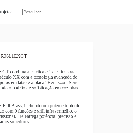
rojetos
ER96L1EXGT
 combina a estética clássica inspirada
o século XX com a tecnologia avançada do
pulos em latão e a placa “Bertazzoni Serie
ando o padrão de sofisticação em cozinhas
Full Brass, incluindo um potente triplo de
do com 9 funções e grill infravermelho, o
onal. Ele entrega potência, precisão e
ários superiores.