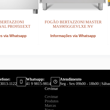
BERTAZZONI
FOGÃO BERTAZZONI MASTER
NAL PRO95I1EXT
MAS905GGEVLXE NV
es via Whatsapp
Informações via Whatsapp
lefone:
Whatsapp:
Atendimento
 3013-1122
41 9 9815-9814
Seg - Sex 09h00 - 18h00 | Sáb
Cevimar
Cevimar
Produtos
Marcas
News