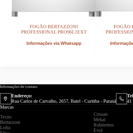
FOGÃO BERTAZZONI
FOGÃO 
PROFESSIONAL PRO96L1EXT
PROFESSIO
Informações via Whatsapp
Informaçõ
Informações de contato
Endereço:
Te
Rua Carlos de Carvalho, 2657, Batel - Curitiba - Paraná
41
Marcas
Crissair
Tecno
Mekal
Bertazzoni
Rubinettos
Lofra
Evol
Elica