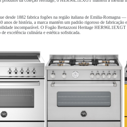
mais produtos da coleção Heritage, o HER96L1EXGT mantém a mesma li
que desde 1882 fabrica fogões na região italiana de Emilia-Romagna — 
0 anos de história, a marca mantém um padrão rigoroso de fabricação 
abilidade incomparável. O Fogão Bertazzoni Heritage HER96L1EXGT é
e excelência culinária e estética sofisticada.