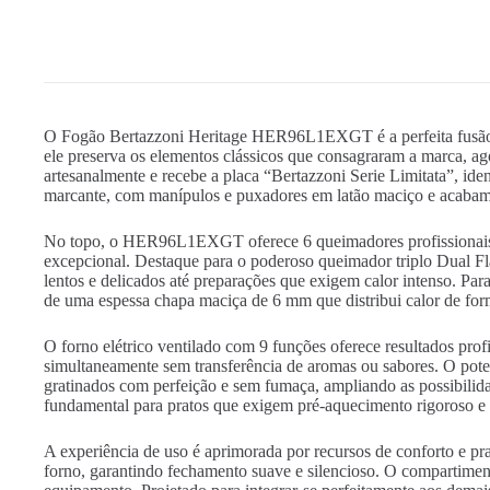
O Fogão Bertazzoni Heritage HER96L1EXGT é a perfeita fusão en
ele preserva os elementos clássicos que consagraram a marca, a
artesanalmente e recebe a placa “Bertazzoni Serie Limitata”, id
marcante, com manípulos e puxadores em latão maciço e acabamen
No topo, o HER96L1EXGT oferece 6 queimadores profissionais S
excepcional. Destaque para o poderoso queimador triplo Dual F
lentos e delicados até preparações que exigem calor intenso. Pa
de uma espessa chapa maciça de 6 mm que distribui calor de for
O forno elétrico ventilado com 9 funções oferece resultados pro
simultaneamente sem transferência de aromas ou sabores. O potent
gratinados com perfeição e sem fumaça, ampliando as possibilida
fundamental para pratos que exigem pré-aquecimento rigoroso e 
A experiência de uso é aprimorada por recursos de conforto e pra
forno, garantindo fechamento suave e silencioso. O compartimen