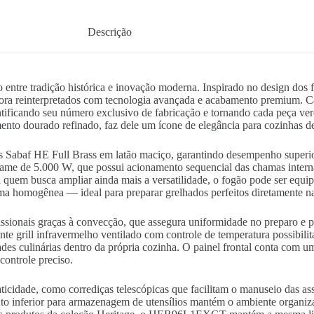
Descrição
tre tradição histórica e inovação moderna. Inspirado no design dos f
gora reinterpretados com tecnologia avançada e acabamento premium. C
entificando seu número exclusivo de fabricação e tornando cada peça ver
to dourado refinado, faz dele um ícone de elegância para cozinhas de
abaf HE Full Brass em latão maciço, garantindo desempenho superior,
lame de 5.000 W, que possui acionamento sequencial das chamas intern
ra quem busca ampliar ainda mais a versatilidade, o fogão pode ser equ
ma homogênea — ideal para preparar grelhados perfeitos diretamente n
fissionais graças à convecção, que assegura uniformidade no preparo e p
e grill infravermelho ventilado com controle de temperatura possibilit
des culinárias dentro da própria cozinha. O painel frontal conta com u
controle preciso.
ticidade, como corrediças telescópicas que facilitam o manuseio das ass
to inferior para armazenagem de utensílios mantém o ambiente organizad