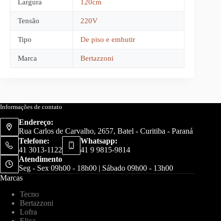
Largura
120cm
Tensão
220V
Tipo
De piso e embutir
Marca
Bertazzoni
Informações de contato
Endereço:
Rua Carlos de Carvalho, 2657, Batel - Curitiba - Paraná
Telefone:
Whatsapp:
41 3013-1122
41 9 9815-9814
Atendimento
Seg - Sex 09h00 - 18h00 | Sábado 09h00 - 13h00
Marcas
Tecno
Bertazzoni
Lofra
Elica