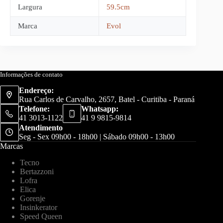
Largura
59.5cm
Marca
Evol
Informações de contato
Endereço:
Rua Carlos de Carvalho, 2657, Batel - Curitiba - Paraná
Telefone:
Whatsapp:
41 3013-1122
41 9 9815-9814
Atendimento
Seg - Sex 09h00 - 18h00 | Sábado 09h00 - 13h00
Marcas
Tecno
Bertazzoni
Lofra
Elica
Gorenje
Insinkerator
Speed Queen