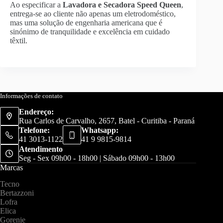
Ao especificar a
Lavadora e Secadora Speed Queen
,
entrega-se ao cliente não apenas um eletrodoméstico,
mas uma solução de engenharia americana que é
sinónimo de tranquilidade e excelência em cuidado
têxtil.
Informações de contato
Endereço:
Rua Carlos de Carvalho, 2657, Batel - Curitiba - Paraná
Telefone:
Whatsapp:
41 3013-1122
41 9 9815-9814
Atendimento
Seg - Sex 09h00 - 18h00 | Sábado 09h00 - 13h00
Marcas
Tecno
Bertazzoni
Lofra
Elica
Gorenje