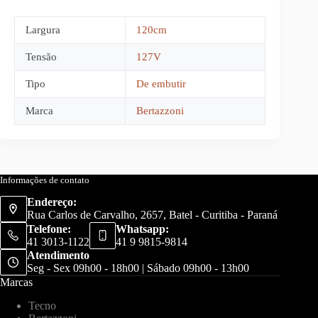
Largura
120cm
Tensão
127V
Tipo
De embutir
Marca
Bertazzoni
Informações de contato
Endereço:
Rua Carlos de Carvalho, 2657, Batel - Curitiba - Paraná
Telefone:
Whatsapp:
41 3013-1122
41 9 9815-9814
Atendimento
Seg - Sex 09h00 - 18h00 | Sábado 09h00 - 13h00
Marcas
Tecno