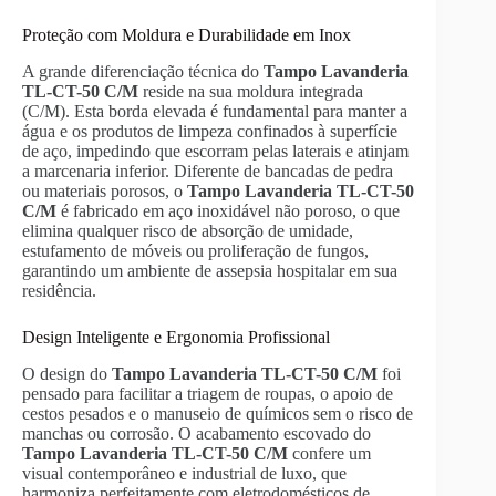
Proteção com Moldura e Durabilidade em Inox
A grande diferenciação técnica do
Tampo Lavanderia
TL-CT-50 C/M
reside na sua moldura integrada
(C/M). Esta borda elevada é fundamental para manter a
água e os produtos de limpeza confinados à superfície
de aço, impedindo que escorram pelas laterais e atinjam
a marcenaria inferior. Diferente de bancadas de pedra
ou materiais porosos, o
Tampo Lavanderia TL-CT-50
C/M
é fabricado em aço inoxidável não poroso, o que
elimina qualquer risco de absorção de umidade,
estufamento de móveis ou proliferação de fungos,
garantindo um ambiente de assepsia hospitalar em sua
residência.
Design Inteligente e Ergonomia Profissional
O design do
Tampo Lavanderia TL-CT-50 C/M
foi
pensado para facilitar a triagem de roupas, o apoio de
cestos pesados e o manuseio de químicos sem o risco de
manchas ou corrosão. O acabamento escovado do
Tampo Lavanderia TL-CT-50 C/M
confere um
visual contemporâneo e industrial de luxo, que
harmoniza perfeitamente com eletrodomésticos de