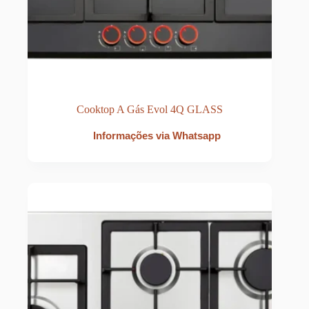
Cooktop A Gás Evol 4Q GLASS
Informações via Whatsapp