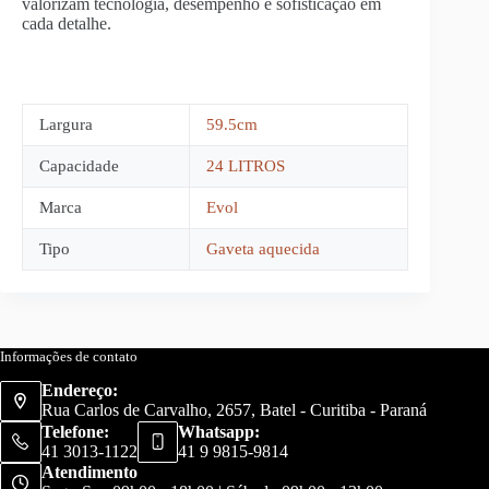
valorizam tecnologia, desempenho e sofisticação em
cada detalhe.
Largura
59.5cm
Capacidade
24 LITROS
Marca
Evol
Tipo
Gaveta aquecida
Informações de contato
Endereço:
Rua Carlos de Carvalho, 2657, Batel - Curitiba - Paraná
Telefone:
Whatsapp:
41 3013-1122
41 9 9815-9814
Atendimento