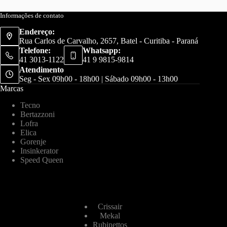
Informações de contato
Endereço:
Rua Carlos de Carvalho, 2657, Batel - Curitiba - Paraná
Telefone:
Whatsapp:
41 3013-1122
41 9 9815-9814
Atendimento
Seg - Sex 09h00 - 18h00 | Sábado 09h00 - 13h00
Marcas
Tecno
Bertazzoni
Lofra
Elica
Gorenje
Insinkerator
Speed Queen
Crissair
Mekal
Rubinettos