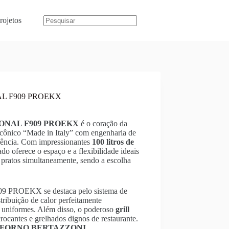
rojetos
L F909 PROEKX
ONAL F909 PROEKX
é o coração da
icônico “Made in Italy” com engenharia de
elência. Com impressionantes
100 litros de
do oferece o espaço e a flexibilidade ideais
s pratos simultaneamente, sendo a escolha
09 PROEKX se destaca pelo sistema de
tribuição de calor perfeitamente
 uniformes. Além disso, o poderoso
grill
ocantes e grelhados dignos de restaurante.
FORNO BERTAZZONI