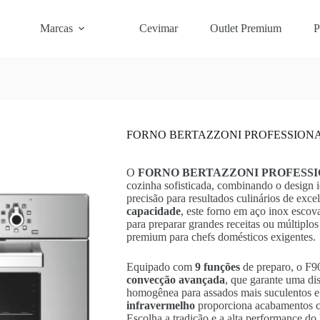
Marcas
Cevimar
Outlet Premium
P
FORNO BERTAZZONI PROFESSIONA
O
FORNO BERTAZZONI PROFESSI
cozinha sofisticada, combinando o design 
precisão para resultados culinários de exc
capacidade
, este forno em aço inox escova
para preparar grandes receitas ou múltiplo
premium para chefs domésticos exigentes.
Equipado com
9 funções
de preparo, o F9
convecção avançada
, que garante uma dis
homogênea para assados mais suculentos e
infravermelho
proporciona acabamentos cr
Escolha a tradição e a alta performance do