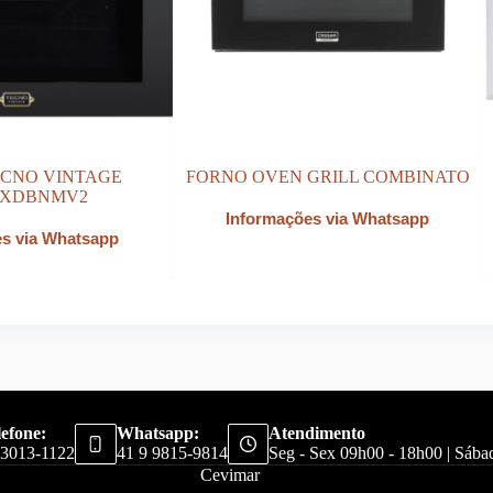
ECNO VINTAGE
FORNO OVEN GRILL COMBINATO
EXDBNMV2
Informações via Whatsapp
es via Whatsapp
lefone:
Whatsapp:
Atendimento
 3013-1122
41 9 9815-9814
Seg - Sex 09h00 - 18h00 | Sáb
Cevimar