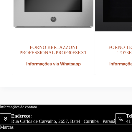
FORNO BERTAZZONI
FORNO T
PROFESSIONAL PROF30FSEXT
TO73
Informações via Whatsapp
Informaçõ
Informações de contato
Endereço:
Te
Rua Carlos de Carvalho, 2657, Batel - Curitiba - Paraná
41
Marcas