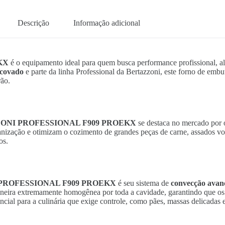
Descrição
Informação adicional
KX
é o equipamento ideal para quem busca performance profissional, al
scovado
e parte da linha Professional da Bertazzoni, este forno de emb
rão.
ONI PROFESSIONAL F909 PROEKX
se destaca no mercado por 
 organização e otimizam o cozimento de grandes peças de carne, assados
os.
PROFESSIONAL F909 PROEKX
é seu sistema de
convecção avan
maneira extremamente homogênea por toda a cavidade, garantindo que os
ncial para a culinária que exige controle, como pães, massas delicadas